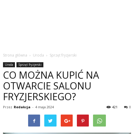
Strona główna
Uroda
Sprzęt fryzjerski
Uroda
Sprzęt fryzjerski
CO MOŻNA KUPIĆ NA
OTWARCIE SALONU
FRYZJERSKIEGO?
Przez
Redakcja
-
4 maja 2024
421
0