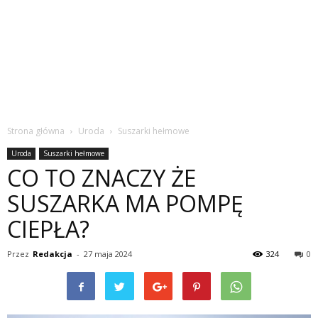
Strona główna
Uroda
Suszarki hełmowe
Uroda
Suszarki hełmowe
CO TO ZNACZY ŻE
SUSZARKA MA POMPĘ
CIEPŁA?
Przez
Redakcja
-
27 maja 2024
324
0