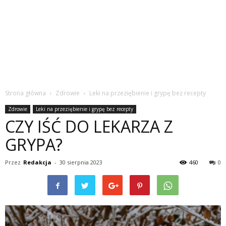
Strona główna
Zdrowie
Leki na przeziębienie i grypę bez recepty
Zdrowie
Leki na przeziębienie i grypę bez recepty
CZY IŚĆ DO LEKARZA Z
GRYPA?
Przez
Redakcja
-
30 sierpnia 2023
460
0