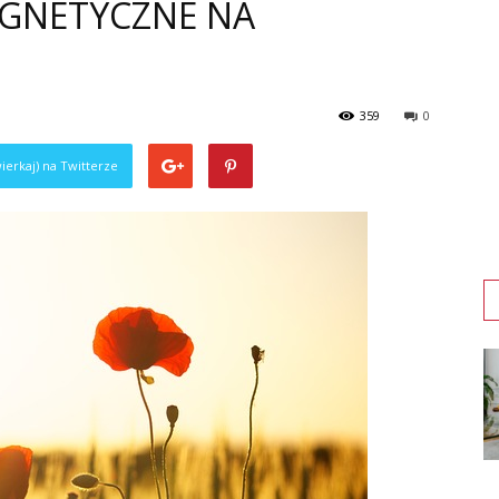
AGNETYCZNE NA
359
0
ierkaj) na Twitterze