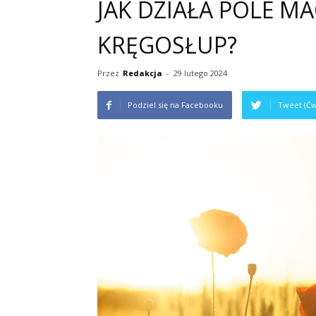
JAK DZIAŁA POLE M
KRĘGOSŁUP?
Przez
Redakcja
-
29 lutego 2024
Podziel się na Facebooku
Tweet (Ćw