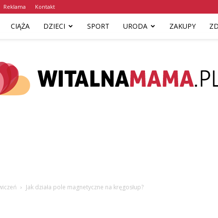
Reklama
Kontakt
CIĄŻA
DZIECI
SPORT
URODA
ZAKUPY
Z
www.witalnamama.pl
ćwiczeń
Jak działa pole magnetyczne na kręgosłup?