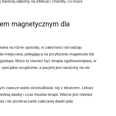
ę bardziej odporny na infekcje i choroby, co może
polem magnetycznym dla
na na różne sposoby, w zależności od rodzaju
apia miejscowa, polegająca na przyłożeniu magnesów lub
osłupa. Może to również być terapia ogólnoustrojowa, w
specjalne urządzenie, a pacjent jest narażony na nie
ym zawsze warto skonsultować się z lekarzem. Lekarz
ednią dawkę i czas trwania terapii. Ważne jest również
a i nie przekraczanie zalecanej dawki pola