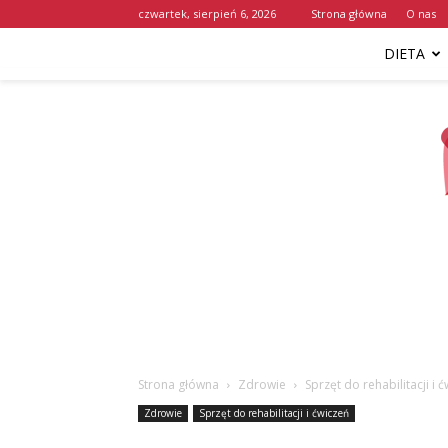
czwartek, sierpień 6, 2026
Strona główna
O nas
DIETA
Strona główna
Zdrowie
Sprzęt do rehabilitacji i 
Zdrowie
Sprzęt do rehabilitacji i ćwiczeń