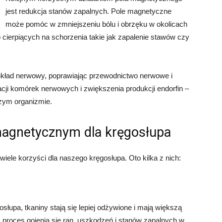
jest redukcja stanów zapalnych. Pole magnetyczne
może pomóc w zmniejszeniu bólu i obrzęku w okolicach
 cierpiących na schorzenia takie jak zapalenie stawów czy
kład nerwowy, poprawiając przewodnictwo nerwowe i
acji komórek nerwowych i zwiększenia produkcji endorfin –
zym organizmie.
 magnetycznym dla kręgosłupa
le korzyści dla naszego kręgosłupa. Oto kilka z nich:
słupa, tkaniny stają się lepiej odżywione i mają większą
 proces gojenia się ran, uszkodzeń i stanów zapalnych w