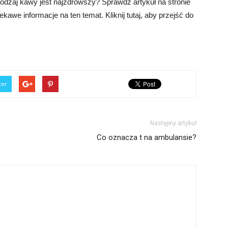
rodzaj kawy jest najzdrowszy? Sprawdź artykuł na stronie
iekawe informacje na ten temat. Kliknij tutaj, aby przejść do
ter
Następny artykuł
Co oznacza t na ambulansie?