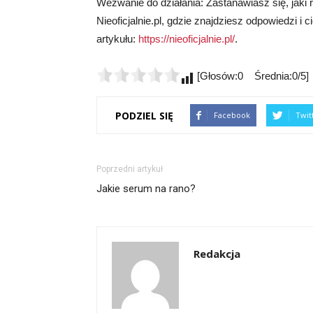
Wezwanie do działania: Zastanawiasz się, jaki 
Nieoficjalnie.pl, gdzie znajdziesz odpowiedzi i c
artykułu:
https://nieoficjalnie.pl/
.
[Głosów:0 Średnia:0/5]
PODZIEL SIĘ
Facebook
Twit
Poprzedni artykuł
Jakie serum na rano?
Redakcja