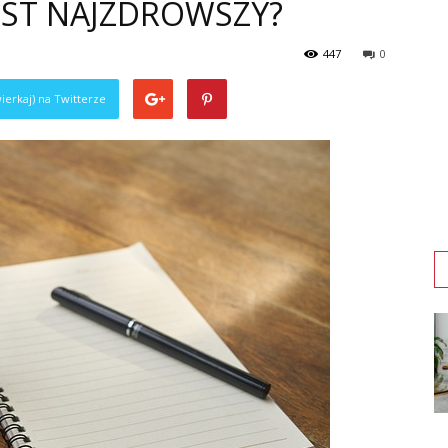
JEST NAJZDROWSZY?
447
0
ierkaj) na Twitterze