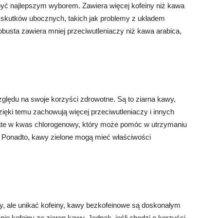
 być najlepszym wyborem. Zawiera więcej kofeiny niż kawa
 skutków ubocznych, takich jak problemy z układem
busta zawiera mniej przeciwutleniaczy niż kawa arabica,
zględu na swoje korzyści zdrowotne. Są to ziarna kawy,
zięki temu zachowują więcej przeciwutleniaczy i innych
ate w kwas chlorogenowy, który może pomóc w utrzymaniu
i. Ponadto, kawy zielone mogą mieć właściwości
y, ale unikać kofeiny, kawy bezkofeinowe są doskonałym
 kofeiny ze ziaren kawy. Jednak, jeśli chodzi o korzyści