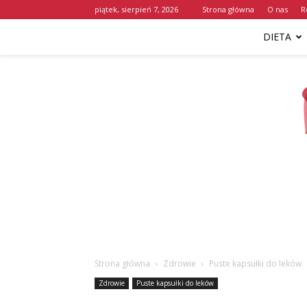
piątek, sierpień 7, 2026
Strona główna
O nas
R
DIETA
Strona główna
Zdrowie
Puste kapsułki do leków
Zdrowie
Puste kapsułki do leków