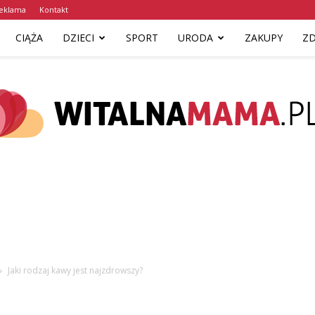
eklama
Kontakt
CIĄŻA
DZIECI
SPORT
URODA
ZAKUPY
Z
www.witalnamama.pl
Jaki rodzaj kawy jest najzdrowszy?