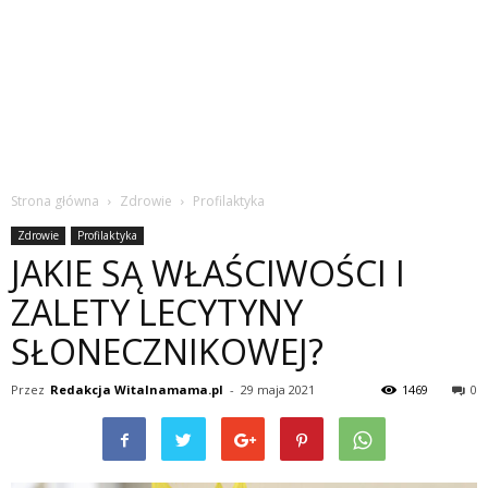
Strona główna
Zdrowie
Profilaktyka
Zdrowie
Profilaktyka
JAKIE SĄ WŁAŚCIWOŚCI I
ZALETY LECYTYNY
SŁONECZNIKOWEJ?
Przez
Redakcja Witalnamama.pl
-
29 maja 2021
1469
0