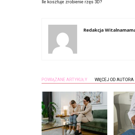
Ile kosztuje zrobienie rzęs 3D?
Redakcja Witalnamama
POWIĄZANE ARTYKUŁY
WIĘCEJ OD AUTORA