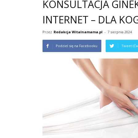
KONSULTACJA GINE
INTERNET – DLA KO
Przez
Redakcja Witalnamama.pl
-
7 sierpnia 2024
Podziel się na Facebooku
Tweet (Ćw