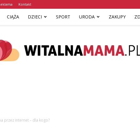
Reklama
Kontakt
CIĄŻA
DZIECI
SPORT
URODA
ZAKUPY
Z
www.witalnamama.pl
a przez internet – dla kogo?