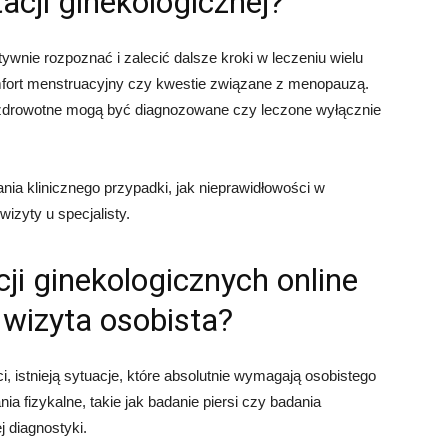
acji ginekologicznej?
ywnie rozpoznać i zalecić dalsze kroki w leczeniu wielu
omfort menstruacyjny czy kwestie związane z menopauzą.
my zdrowotne mogą być diagnozowane czy leczone wyłącznie
ia klinicznego przypadki, jak nieprawidłowości w
izyty u specjalisty.
ji ginekologicznych online
 wizyta osobista?
i, istnieją sytuacje, które absolutnie wymagają osobistego
ia fizykalne, takie jak badanie piersi czy badania
j diagnostyki.