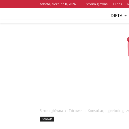
sobota, sierpień 8, 2026
Strona główna
O nas
DIETA
Strona główna
Zdrowie
Konsultacja ginekologiczn
Zdrowie