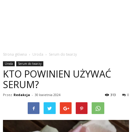
Strona główna
Uroda
Serum do twarzy
Uroda
Serum do twarzy
KTO POWINIEN UŻYWAĆ
SERUM?
Przez
Redakcja
-
30 kwietnia 2024
313
0