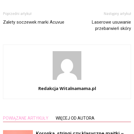
Poprzedni artykuł
Następny artykuł
Zalety soczewek marki Acuvue
Laserowe usuwanie
przebarwień skóry
Redakcja Witalnamama.pl
POWIĄZANE ARTYKUŁY
WIĘCEJ OD AUTORA
Koronka, stringi czy klasyczne majtki –